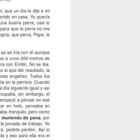
Debilidades del
Desapareció
perdices.
Dec 10th
Nov 20th
Nov 8th
14
Setter.
LUNA y para
Juan,Emilio y
, que un día le dije a mi
tenido en casa. Yo quería
siempre.
nuestro perro
2
6
2
una buena perra, casi lo
Roco.
 para que la perra no me
legría, que perra, Papa, le
Ultima Camada,
Cada uno con su
Constancia y
para recuperar
trofeo.
Firmeza, valores
Feb 10th
Jan 16th
Jan 11th
2
grandes valores.
con premio.
ya se iría con él aunque
ba a unos 200 metros de
2
ra con Emilio. No se iba.
to si que
dió
resultado, la
ncias engañan. Todos los
l
VII Gala de la
Criadores
Muestras a
nta en la perrera. Cuando
r.
becada de
Pájaros.
l día siguiente igual y así
Mar 7th
Feb 14th
Feb 5th
Amurrio (Alava)
cupaba, sin embargo, el
empecé
a pensar en ese
9
ar en todo, pensaba en
aba tranquilo, pero como
a muriendo de pena
, por
,
Respeto al Medio
El día de Gora
Corzos 3-
a jornada de trabajo. Yo
Ambiente
Becadas 0
a, pedirle perdón. Así lo
Nov 23rd
Nov 23rd
Nov 8th
ida y eso para ella era el