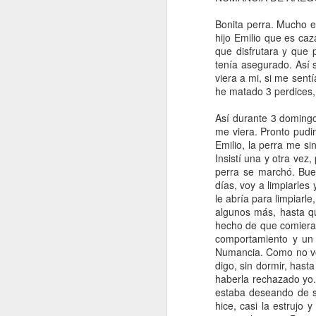
Aregorata, entre
Aregorata. El
Becaderos
Are
Nov 12th
May 10th
Mar 9th
F
corzos y
setter que
Amurrio 2015
sette
Bonita perra. Mucho es
perdices.
imaginaba.
hijo Emilio que es caz
2
que disfrutara y que 
tenía asegurado. Así 
viera a mi, si me sentí
IX Gala de
¿Pájaro o
Momentos
Nos 
he matado 3 perdices,
Becadas. Amurrio
becada?
bonitos para
el
Mar 11th
Feb 23rd
Jan 30th
A
2013
limpiar mi mente.
Así durante 3 domingo
me viera. Pronto pud
4
6
Emilio, la perra me si
Insistí una y otra vez
perra se marchó. Bu
Traviata, sangre
Traviata
Traviata se
Tra
días, voy a limpiarle
de Aregorata
comienza a
asusta, pero no
cap
le abría para limpiarle
Dec 28th
Dec 27th
Dec 12th
molestar. Buena
de los tiros.
apren
algunos más, hasta 
señal.
hecho de que comiera 
1
2
comportamiento y un
Numancia
. Como no v
digo, sin dormir, has
Un día de caza
Esto también
Luces y Sombras
A pe
haberla rechazado yo.
para olvidar
forma parte de la
vient
estaba deseando de sa
Jan 25th
Jan 9th
Jan 2nd
D
caza.
hice, casi la estrujo 