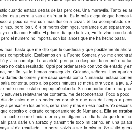
gorata, un
oportuna
dedicación
BECADAS.
eb 10th
Oct 9th
Aug 23rd
Mar 16th
r diferente.
codorniz, puede
recompensada.
AMURRIO 20
tilo cuando estaba detrás de las perdices. Una maravilla. Tanto es así
ador, esta perra la vas a disfrutar tu. Es lo más elegante que hemos 
transformar a
2
poco a poco saliera con más ilusión a cazar. Si iba acompañado de 
nuestro Setter.
se hizo, pero los 3 ó 4 primeros domingos, teníamos que separarnos,
a ya no iba con Emilio. El primer día que la llevó, Emilio vino loco de a
han cerrado
Gracias por venir
Roco II, la gran
VIII Gala de
 pero el número no importa, son los lances que me ha hecho pasar.
 Coto de
a pasar un día
promesa
Becadas -
ug 16th
Jun 26th
Apr 19th
Mar 11th
Agreda.
juntos
Amurrio 201
s más, hasta que me dijo que le obedecía y que posiblemente ahora 
imos comprobarlo. Estábamos en la Fuente Somera y yo me encontra
14
4
6
ntió y vino conmigo. Le acaricié, pero poco después, le ordené que fue
, pero no daba resultado. Opté por ordenárselo con voz de enfado y es
eno, por
fín
, ya lo hemos conseguido. Cuidado, señores. Las aparie
viata o la
¿Para qué sirven
Las dudas de un
Ha Muerto e
s y a darles de comer y me daba cuenta como
Numancia
, estaba conte
acidad de
los cupos de
perdicero.
Gran Cazado
, salía contenta, pero a los pocos minutos se metía otra vez a la jaula. A
Dec 2nd
Nov 5th
Oct 24th
Jul 6th
der rápido.
perdices?
que noté como estaba
enpequeñeciendo
. Su comportamiento me preo
y estuviera relativamente contenta, me desconcertaba. Poco a poco,
2
4
1
26
 día de estos que no podemos dormir y que nos da tiempo a pens
oy a pensar en los perros, sería raro y más en esa noche. Yo descans
ta que descifro el extraño comportamiento de
Numancia
.
Ella se estab
rdices con
Y la Luna
Adiós Francisco.
Cazar mucho
 La noche se me hacía eterna y no digamos el día hasta que terminó l
o de espalda
cambió.
Adiós Pedrajas.
matar poco.
lir para darle un abrazo y transmitirle todo mi cariño, en una palabr
ec 20th
Dec 19th
Dec 7th
Nov 30th
Adiós Amigo.
y vaya si dio resultado. La perra volvió a ser la misma. Se sintió quer