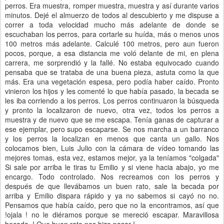
perros. Era muestra, romper muestra, muestra y así durante varios
minutos. Dejé el almuerzo de todos al descubierto y me dispuse a
correr a toda velocidad mucho más adelante de donde se
escuchaban los perros, para cortarle su huída, más o menos unos
100 metros más adelante. Calculé 100 metros, pero aun fueron
pocos, porque, a esa distancia me voló delante de mi, en plena
carrera, me sorprendió y la fallé. No estaba equivocado cuando
pensaba que se trataba de una buena pieza, astuta como la que
más. Era una vegetación espesa, pero podía haber caído. Pronto
vinieron los hijos y les comenté lo que había pasado, la becada se
les iba corriendo a los perros. Los perros continuaron la búsqueda
y pronto la localizaron de nuevo, otra vez, todos los perros a
muestra y de nuevo que se me escapa. Tenía ganas de capturar a
ese ejemplar, pero supo escaparse. Se nos marcha a un barranco
y los perros la localizan en menos que canta un gallo. Nos
colocamos bien, Luis Julio con la cámara de vídeo tomando las
mejores tomas, esta vez, estamos mejor, ya la teníamos "colgada"
Si sale por arriba le tiras tu Emilio y si viene hacia abajo, yo me
encargo. Todo controlado. Nos recreamos con los perros y
después de que llevábamos un buen rato, sale la becada por
arriba y Emilio dispara rápido y ya no sabemos si cayó no no.
Pensamos que había caído, pero que no la encontramos, así que
!ojala ! no le diéramos porque se mereció escapar. Maravillosa