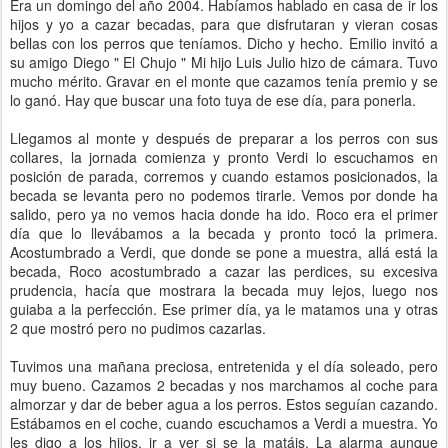
Era un domingo del año 2004. Habíamos hablado en casa de ir los
hijos y yo a cazar becadas, para que disfrutaran y vieran cosas
bellas con los perros que teníamos. Dicho y hecho. Emilio invitó a
su amigo Diego " El Chujo " Mi hijo Luis Julio hizo de cámara. Tuvo
mucho mérito. Gravar en el monte que cazamos tenía premio y se
lo ganó. Hay que buscar una foto tuya de ese día, para ponerla.
Llegamos al monte y después de preparar a los perros con sus
collares, la jornada comienza y pronto Verdi lo escuchamos en
posición de parada, corremos y cuando estamos posicionados, la
becada se levanta pero no podemos tirarle. Vemos por donde ha
salido, pero ya no vemos hacia donde ha ido. Roco era el primer
día que lo llevábamos a la becada y pronto tocó la primera.
Acostumbrado a Verdi, que donde se pone a muestra, allá está la
becada, Roco acostumbrado a cazar las perdices, su excesiva
prudencia, hacía que mostrara la becada muy lejos, luego nos
guiaba a la perfección. Ese primer día, ya le matamos una y otras
2 que mostró pero no pudimos cazarlas.
Tuvimos una mañana preciosa, entretenida y el día soleado, pero
muy bueno. Cazamos 2 becadas y nos marchamos al coche para
almorzar y dar de beber agua a los perros. Estos seguían cazando.
Estábamos en el coche, cuando escuchamos a Verdi a muestra. Yo
les digo a los hijos, ir a ver si se la matáis. La alarma aunque