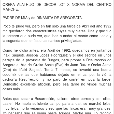
OREKA ALAI-HIJO DE DECOR LOT X NORMA DEL CENTRO
MARCHE.
PADRE DE MIA y de DINAMITA DE AREGORATA.
Poco te pude ver, pero en tan solo una tarde de Abril del año 1992
me quedaron dos características tuyas muy claras. Una y que fue
la primera que pude ver, que ibas a andar el monte como nadie y
la segunda que tenías unas narices privilegiadas.
Como he dicho antes, era Abril de 1992, quedamos en juntarnos
Iñaki Sagasti, Joseba López Rodríguez y el que escribe en unos
parajes de la provincia de Burgos, para probar a Resurreción de
Aregorata, hija de Oreka Apain (Eva) de Juan Ruiz x Oreka Azmo
(Oro) de Iñaki Sagasti. Tenía 7 meses, se levantó una buena
codorniz de las que habíamos dejado en el campo, la vió la
cachorra Resurrección y no paró de correr en toda la tarde.
Demostró excelente aficción, pero esa tarde no vimos muchas
cosas más.
Antes que sacar a Resurreción, salieron otros perros y con ellos,
Laster. No había suficiente campo para andar, se marchó lejos,
muy lejos, no lo veíamos y eso que las fincas eran muy grandes.
Yo pensaba que se venía hasta Agreda. Madre mía. Lo recogió