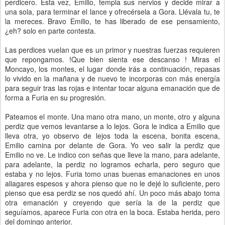
perdicero. Esta vez, Emilio, templa sus nervios y decide mirar a
una sola, para terminar el lance y ofrecérsela a Gora. Llévala tu, te
la mereces. Bravo Emilio, te has liberado de ese pensamiento,
¿eh? solo en parte contesta.
Las perdices vuelan que es un primor y nuestras fuerzas requieren
que repongamos. !Que bien sienta ese descanso ! Miras el
Moncayo, los montes, el lugar donde irás a continuación, repasas
lo vivido en la mañana y de nuevo te incorporas con más energía
para seguir tras las rojas e intentar tocar alguna emanación que de
forma a Furia en su progresión.
Pateamos el monte. Una mano otra mano, un monte, otro y alguna
perdiz que vemos levantarse a lo lejos. Gora le indica a Emilio que
lleva otra, yo observo de lejos toda la escena, bonita escena,
Emilio camina por delante de Gora. Yo veo salir la perdiz que
Emilio no ve. Le indico con señas que lleve la mano, para adelante,
para adelante, la perdiz no logramos echarla, pero seguro que
estaba y no lejos. Furia tomo unas buenas emanaciones en unos
aliagares espesos y ahora pienso que no le dejé lo suficiente, pero
pienso que esa perdiz se nos quedó ahí. Un poco más abajo toma
otra emanación y creyendo que sería la de la perdiz que
seguíamos, aparece Furia con otra en la boca. Estaba herida, pero
del domingo anterior.