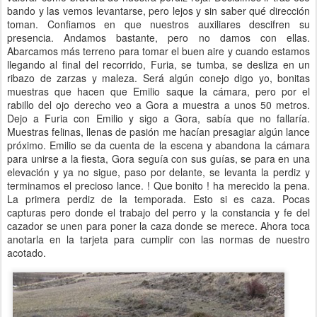
bando y las vemos levantarse, pero lejos y sin saber qué dirección
toman. Confiamos en que nuestros auxiliares descifren su
presencia. Andamos bastante, pero no damos con ellas.
Abarcamos más terreno para tomar el buen aire y cuando estamos
llegando al final del recorrido, Furia, se tumba, se desliza en un
ribazo de zarzas y maleza. Será algún conejo digo yo, bonitas
muestras que hacen que Emilio saque la cámara, pero por el
rabillo del ojo derecho veo a Gora a muestra a unos 50 metros.
Dejo a Furia con Emilio y sigo a Gora, sabía que no fallaría.
Muestras felinas, llenas de pasión me hacían presagiar algún lance
próximo. Emilio se da cuenta de la escena y abandona la cámara
para unirse a la fiesta, Gora seguía con sus guías, se para en una
elevación y ya no sigue, paso por delante, se levanta la perdiz y
terminamos el precioso lance. ! Que bonito ! ha merecido la pena.
La primera perdiz de la temporada. Esto si es caza. Pocas
capturas pero donde el trabajo del perro y la constancia y fe del
cazador se unen para poner la caza donde se merece. Ahora toca
anotarla en la tarjeta para cumplir con las normas de nuestro
acotado.