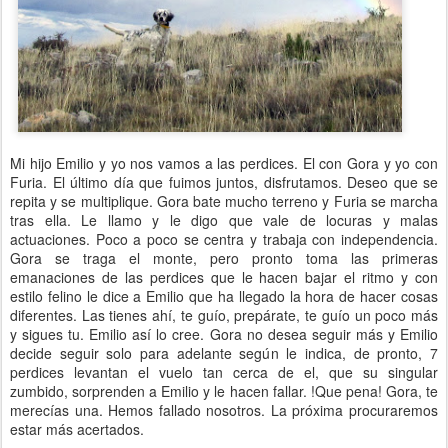
Mi hijo Emilio y yo nos vamos a las perdices. El con Gora y yo con
Furia. El último día que fuimos juntos, disfrutamos. Deseo que se
repita y se multiplique. Gora bate mucho terreno y Furia se marcha
tras ella. Le llamo y le digo que vale de locuras y malas
actuaciones. Poco a poco se centra y trabaja con independencia.
Gora se traga el monte, pero pronto toma las primeras
emanaciones de las perdices que le hacen bajar el ritmo y con
estilo felino le dice a Emilio que ha llegado la hora de hacer cosas
diferentes. Las tienes ahí, te guío, prepárate, te guío un poco más
y sigues tu. Emilio así lo cree. Gora no desea seguir más y Emilio
decide seguir solo para adelante según le indica, de pronto, 7
perdices levantan el vuelo tan cerca de el, que su singular
zumbido, sorprenden a Emilio y le hacen fallar. !Que pena! Gora, te
merecías una. Hemos fallado nosotros. La próxima procuraremos
estar más acertados.